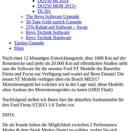
DQ250 bis 2014
DQ250 MQB 2013+
DL501
The Revo Software Upgrade
30-Tage Geld zurück Garantie
25% Rabatt auf Software – Swap
Revo Technik Software
Revo Technik Hardware
Tuning Garantie
Shop
Nach einer 12 Monatigen Entwicklungszeit, über 1600 Km auf der
Rennstrecke und mehr als 20.000 Km auf öffentlichen Straßen steht
nun die Software für die neusten Ford ST Modelle der Baureihe
Fiesta und Focus zur Verfügung und wartet auf Ihren Einsatz! Die
neuen ST Modelle verfügen über ein Bosch MED17
Motorsteuergerät bei welchen wir in der Lage sind, diese Modelle
ohne Ausbau des Motorsteuergerätes zu tunen (OBD Flash)
Nachfolgend stellen wir Ihnen hier die aktuellen Ausbaustufen für
den Ford Fiesta ST2013 1.6 Turbo vor.
INFO:
Sie als Kunde haben die Möglichkeit zwischen 2 Performance
Modes & dem Stock Modus (Serie) zu wählen, wobei Sie sich