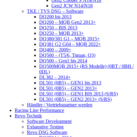
Gen2 Cooper S N14/N18
Gen2 JCW N14/N18
TKE / TVS DSG – Software
DQ200 bis 2013
DQ200 – MQB Gen2 2013+
DQ250 – BIS 2013
DQ250 – MQB 2013+
DQ380/381 G1 – MQB 2015+
DQ381 G2 G04 – MQB 2022+
DQ400 – 2009+
DQ500 – (T5/6, Tiguan, Q3)
DQ500 – Gen1 bis 2014
DQ500MQB 2015+ (RS Modelle) (0BT / 0BH /
0DL)
DL382 – 2014+
DL501 (0B5) – GEN1 bis 2013
DL501 (0B5) – GEN2 2013+
DL501 (0B5) – GEN1 BIS 2013 (S/RS)
DL501 (0B5) – GEN2 2013+ (S/RS)
Händler / Vertriebspartner werden
Racing Line Performance
Revo Technik
Software Development
Exhaustive Testing
Revo DSG Software