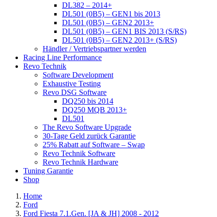
DL382 – 2014+
DL501 (0B5) – GEN1 bis 2013
DL501 (0B5) – GEN2 2013+
DL501 (0B5) – GEN1 BIS 2013 (S/RS)
DL501 (0B5) – GEN2 2013+ (S/RS)
Händler / Vertriebspartner werden
Racing Line Performance
Revo Technik
Software Development
Exhaustive Testing
Revo DSG Software
DQ250 bis 2014
DQ250 MQB 2013+
DL501
The Revo Software Upgrade
30-Tage Geld zurück Garantie
25% Rabatt auf Software – Swap
Revo Technik Software
Revo Technik Hardware
Tuning Garantie
Shop
Home
Ford
Ford Fiesta 7.1.Gen. [JA & JH] 2008 - 2012