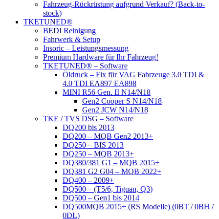
Fahrzeug-Rückrüstung aufgrund Verkauf? (Back-to-
stock)
TKETUNED®
BEDI Reinigung
Fahrwerk & Setup
Insoric – Leistungsmessung
Premium Hardware für Ihr Fahrzeug!
TKETUNED® – Software
Öldruck – Fix für VAG Fahrzeuge 3.0 TDI &
4.0 TDI EA897 EA898
MINI R56 Gen. II N14/N18
Gen2 Cooper S N14/N18
Gen2 JCW N14/N18
TKE / TVS DSG – Software
DQ200 bis 2013
DQ200 – MQB Gen2 2013+
DQ250 – BIS 2013
DQ250 – MQB 2013+
DQ380/381 G1 – MQB 2015+
DQ381 G2 G04 – MQB 2022+
DQ400 – 2009+
DQ500 – (T5/6, Tiguan, Q3)
DQ500 – Gen1 bis 2014
DQ500MQB 2015+ (RS Modelle) (0BT / 0BH /
0DL)