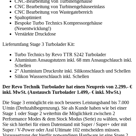
CNC-Bearbeitung von Turbinengehäuse
CNC Bearbeitung von Turbinengehäuseeinlass
CNC Bearbeitung von Wastegatebereich
Spaltoptimiert
Bespoke Turbo Technics Kompressorgehäuse
(Neuentwicklung!)
Verstärkte Druckdose
Lieferumfang Stage 3 Turbolader Kit:
Turbo Technics by Revo TTR S242 Turbolader
Aluminium Ansaugstutzen inkl. 68 mm Ansaugschlauch inkl.
Schellen
2″ Aluminium Druckrohr inkl. Silikonschlauch und Schellen
Silikon Wassserschlauch inkl. Schellen
Der Revo Technik Turbolader hat einen Neupreis von 2.299.- €
inkl. MwSt. (Austausch Turbolader 1.499,- € inkl. MwSt.)
Die Stage 3 ermöglicht ein noch besseres Leistungsband bis 7.000
U/min (Drehzahlbegrenzung). Sie als Kunde haben wie bei einer
Stage 1 oder Stage 2 weiterhin die Möglichkeit zwischen 2
Performance Modes & dem Stock Modus (Serie) zu wählen, wobei
Sie sich hierbei für einen Datenstand mit Super / Super+ oder mit
Super / V-Power oder Aral Ultimate 102 entscheiden müssen.
Voraussetzung der hierfür notwendigen Hardware ist eine Stage 2,