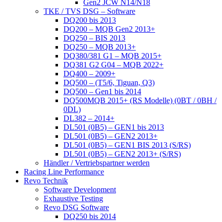
Gen2 JCW N14/N18
TKE / TVS DSG – Software
DQ200 bis 2013
DQ200 – MQB Gen2 2013+
DQ250 – BIS 2013
DQ250 – MQB 2013+
DQ380/381 G1 – MQB 2015+
DQ381 G2 G04 – MQB 2022+
DQ400 – 2009+
DQ500 – (T5/6, Tiguan, Q3)
DQ500 – Gen1 bis 2014
DQ500MQB 2015+ (RS Modelle) (0BT / 0BH /
0DL)
DL382 – 2014+
DL501 (0B5) – GEN1 bis 2013
DL501 (0B5) – GEN2 2013+
DL501 (0B5) – GEN1 BIS 2013 (S/RS)
DL501 (0B5) – GEN2 2013+ (S/RS)
Händler / Vertriebspartner werden
Racing Line Performance
Revo Technik
Software Development
Exhaustive Testing
Revo DSG Software
DQ250 bis 2014