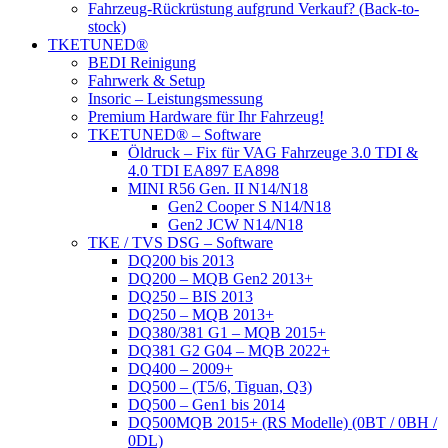
Fahrzeug-Rückrüstung aufgrund Verkauf? (Back-to-
stock)
TKETUNED®
BEDI Reinigung
Fahrwerk & Setup
Insoric – Leistungsmessung
Premium Hardware für Ihr Fahrzeug!
TKETUNED® – Software
Öldruck – Fix für VAG Fahrzeuge 3.0 TDI &
4.0 TDI EA897 EA898
MINI R56 Gen. II N14/N18
Gen2 Cooper S N14/N18
Gen2 JCW N14/N18
TKE / TVS DSG – Software
DQ200 bis 2013
DQ200 – MQB Gen2 2013+
DQ250 – BIS 2013
DQ250 – MQB 2013+
DQ380/381 G1 – MQB 2015+
DQ381 G2 G04 – MQB 2022+
DQ400 – 2009+
DQ500 – (T5/6, Tiguan, Q3)
DQ500 – Gen1 bis 2014
DQ500MQB 2015+ (RS Modelle) (0BT / 0BH /
0DL)