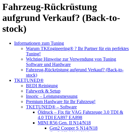
Fahrzeug-Rückrüstung
aufgrund Verkauf? (Back-to-
stock)
Informationen zum Tuning
Warum TKEngineering® ? Ihr Partner für ein perfektes
Tuning!
Wichtige Hinweise zur Verwendung von Tuning
Software und Hardware
Fahrzeug-Rückrüstung aufgrund Verkauf? (Back-to-
stock)
TKETUNED®
BEDI Reinigung
Fahrwerk & Setup
Insoric – Leistungsmessung
Premium Hardware für Ihr Fahrzeug!
TKETUNED® – Software
Öldruck – Fix für VAG Fahrzeuge 3.0 TDI &
4.0 TDI EA897 EA898
MINI R56 Gen. II N14/N18
Gen2 Cooper S N14/N18