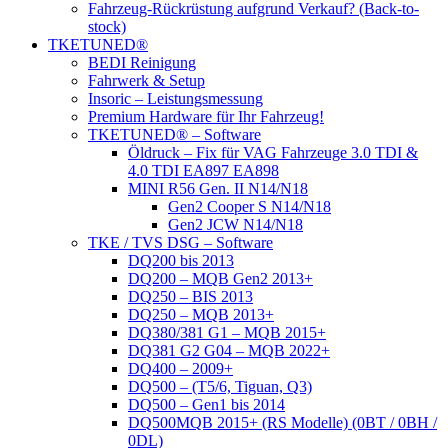
Fahrzeug-Rückrüstung aufgrund Verkauf? (Back-to-
stock)
TKETUNED®
BEDI Reinigung
Fahrwerk & Setup
Insoric – Leistungsmessung
Premium Hardware für Ihr Fahrzeug!
TKETUNED® – Software
Öldruck – Fix für VAG Fahrzeuge 3.0 TDI &
4.0 TDI EA897 EA898
MINI R56 Gen. II N14/N18
Gen2 Cooper S N14/N18
Gen2 JCW N14/N18
TKE / TVS DSG – Software
DQ200 bis 2013
DQ200 – MQB Gen2 2013+
DQ250 – BIS 2013
DQ250 – MQB 2013+
DQ380/381 G1 – MQB 2015+
DQ381 G2 G04 – MQB 2022+
DQ400 – 2009+
DQ500 – (T5/6, Tiguan, Q3)
DQ500 – Gen1 bis 2014
DQ500MQB 2015+ (RS Modelle) (0BT / 0BH /
0DL)