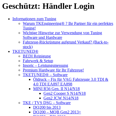
Geschützt: Händler Login
Informationen zum Tuning
Warum TKEngineering® ? Ihr Partner für ein perfektes
Tuning!
Wichtige Hinweise zur Verwendung von Tuning
Software und Hardware
Fahrzeug-Rückrüstung aufgrund Verkauf? (Back-to-
stock)
TKETUNED®
BEDI Reinigung
Fahrwerk & Setup
Insoric – Leistungsmessung
Premium Hardware für Ihr Fahrzeug!
TKETUNED® – Software
Öldruck – Fix für VAG Fahrzeuge 3.0 TDI &
4.0 TDI EA897 EA898
MINI R56 Gen. II N14/N18
Gen2 Cooper S N14/N18
Gen2 JCW N14/N18
TKE / TVS DSG – Software
DQ200 bis 2013
DQ200 – MQB Gen2 2013+