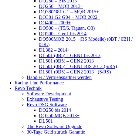
DQ250 – BIS 2013
DQ250 – MQB 2013+
DQ380/381 G1 – MQB 2015+
DQ381 G2 G04 – MQB 2022+
DQ400 – 2009+
DQ500 – (T5/6, Tiguan, Q3)
DQ500 – Gen1 bis 2014
DQ500MQB 2015+ (RS Modelle) (0BT / 0BH /
0DL)
DL382 – 2014+
DL501 (0B5) – GEN1 bis 2013
DL501 (0B5) – GEN2 2013+
DL501 (0B5) – GEN1 BIS 2013 (S/RS)
DL501 (0B5) – GEN2 2013+ (S/RS)
Händler / Vertriebspartner werden
Racing Line Performance
Revo Technik
Software Development
Exhaustive Testing
Revo DSG Software
DQ250 bis 2014
DQ250 MQB 2013+
DL501
The Revo Software Upgrade
30-Tage Geld zurück Garantie