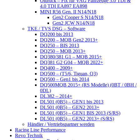
Öldruck – Fix für VAG Fahrzeuge 3.0 TDI &
4.0 TDI EA897 EA898
MINI R56 Gen. II N14/N18
Gen2 Cooper S N14/N18
Gen2 JCW N14/N18
TKE / TVS DSG – Software
DQ200 bis 2013
DQ200 – MQB Gen2 2013+
DQ250 – BIS 2013
DQ250 – MQB 2013+
DQ380/381 G1 – MQB 2015+
DQ381 G2 G04 – MQB 2022+
DQ400 – 2009+
DQ500 – (T5/6, Tiguan, Q3)
DQ500 – Gen1 bis 2014
DQ500MQB 2015+ (RS Modelle) (0BT / 0BH /
0DL)
DL382 – 2014+
DL501 (0B5) – GEN1 bis 2013
DL501 (0B5) – GEN2 2013+
DL501 (0B5) – GEN1 BIS 2013 (S/RS)
DL501 (0B5) – GEN2 2013+ (S/RS)
Händler / Vertriebspartner werden
Racing Line Performance
Revo Technik