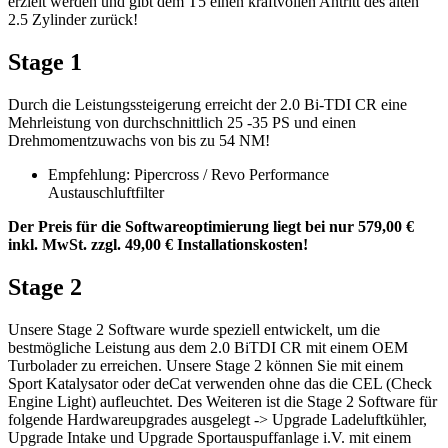
erzielt werden und gibt dem T5 einen kraftvollen Antritt des alten
2.5 Zylinder zurück!
Stage 1
Durch die Leistungssteigerung erreicht der 2.0 Bi-TDI CR eine
Mehrleistung von durchschnittlich 25 -35 PS und einen
Drehmomentzuwachs von bis zu 54 NM!
Empfehlung: Pipercross / Revo Performance
Austauschluftfilter
Der Preis für die Softwareoptimierung liegt bei nur 579,00 €
inkl. MwSt. zzgl. 49,00 € Installationskosten!
Stage 2
Unsere Stage 2 Software wurde speziell entwickelt, um die
bestmögliche Leistung aus dem 2.0 BiTDI CR mit einem OEM
Turbolader zu erreichen. Unsere Stage 2 können Sie mit einem
Sport Katalysator oder deCat verwenden ohne das die CEL (Check
Engine Light) aufleuchtet. Des Weiteren ist die Stage 2 Software für
folgende Hardwareupgrades ausgelegt -> Upgrade Ladeluftkühler,
Upgrade Intake und Upgrade Sportauspuffanlage i.V. mit einem