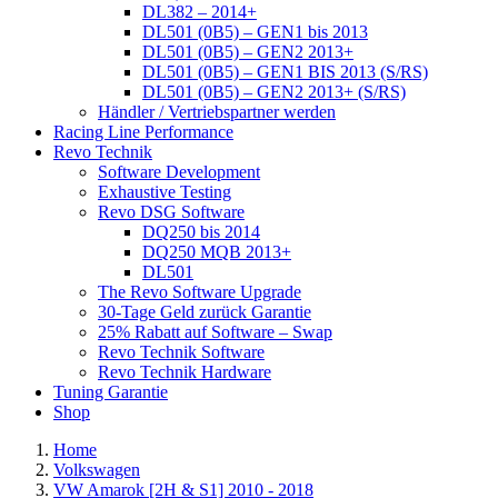
DL382 – 2014+
DL501 (0B5) – GEN1 bis 2013
DL501 (0B5) – GEN2 2013+
DL501 (0B5) – GEN1 BIS 2013 (S/RS)
DL501 (0B5) – GEN2 2013+ (S/RS)
Händler / Vertriebspartner werden
Racing Line Performance
Revo Technik
Software Development
Exhaustive Testing
Revo DSG Software
DQ250 bis 2014
DQ250 MQB 2013+
DL501
The Revo Software Upgrade
30-Tage Geld zurück Garantie
25% Rabatt auf Software – Swap
Revo Technik Software
Revo Technik Hardware
Tuning Garantie
Shop
Home
Volkswagen
VW Amarok [2H & S1] 2010 - 2018