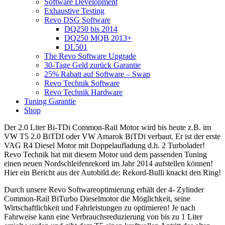
Software Development
Exhaustive Testing
Revo DSG Software
DQ250 bis 2014
DQ250 MQB 2013+
DL501
The Revo Software Upgrade
30-Tage Geld zurück Garantie
25% Rabatt auf Software – Swap
Revo Technik Software
Revo Technik Hardware
Tuning Garantie
Shop
Der 2.0 Liter Bi-TDi Common-Rail Motor wird bis heute z.B. im
VW T5 2.0 BiTDI oder VW Amarok BiTDi verbaut. Er ist der erste
VAG R4 Diesel Motor mit Doppelaufladung d.h. 2 Turbolader!
Revo Technik hat mit diesem Motor und dem passenden Tuning
einen neuen Nordschleifenrekord im Jahr 2014 aufstellen können!
Hier ein Bericht aus der Autobild.de: Rekord-Bulli knackt den Ring!
Durch unsere Revo Softwareoptimierung erhält der 4- Zylinder
Common-Rail BiTurbo Dieselmotor die Möglichkeit, seine
Wirtschaftlichkeit und Fahrleistungen zu optimieren! Je nach
Fahrweise kann eine Verbrauchsreduzierung von bis zu 1 Liter