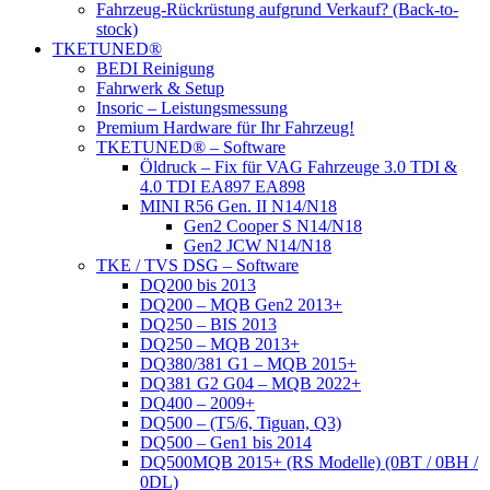
Fahrzeug-Rückrüstung aufgrund Verkauf? (Back-to-
stock)
TKETUNED®
BEDI Reinigung
Fahrwerk & Setup
Insoric – Leistungsmessung
Premium Hardware für Ihr Fahrzeug!
TKETUNED® – Software
Öldruck – Fix für VAG Fahrzeuge 3.0 TDI &
4.0 TDI EA897 EA898
MINI R56 Gen. II N14/N18
Gen2 Cooper S N14/N18
Gen2 JCW N14/N18
TKE / TVS DSG – Software
DQ200 bis 2013
DQ200 – MQB Gen2 2013+
DQ250 – BIS 2013
DQ250 – MQB 2013+
DQ380/381 G1 – MQB 2015+
DQ381 G2 G04 – MQB 2022+
DQ400 – 2009+
DQ500 – (T5/6, Tiguan, Q3)
DQ500 – Gen1 bis 2014
DQ500MQB 2015+ (RS Modelle) (0BT / 0BH /
0DL)