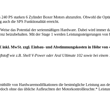
es 240 PS starken 6 Zylinder Boxer Motors abzurufen. Obwohl die Opti
 auch die SPS Funktionalität erreicht.
Weise das Potential der serienmäßigen Hardware. Dabei wird immer dar
ffizienz beizubehalten. Mit der Stage 1 werden Leistungssteigerungen 
0 € inkl. MwSt. zzgl. Einbau- und Abstimmungskosten in Höhe von 
tstoff wie z.B. Shell V-Power oder Aral Ultimate 102 sowie bei eine
mithilfe von Hardwaremodifikationen die bestmögliche Leistung aus d
jedoch ohne das übliche Aufleuchten der Motorkontrollleuchte.* Leistu