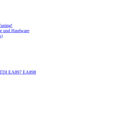
Tuning!
re und Hardware
k)
.0 TDI EA897 EA898