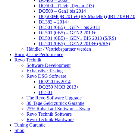
DQ400 – 2009+
DQ500 – (T5/6, Tiguan, Q3)
DQ500 – Gen1 bis 2014
DQ500MQB 2015+ (RS Modelle) (0BT / 0BH / 
DL382 – 2014+
DL501 (0B5) – GEN1 bis 2013
DL501 (0B5) – GEN2 2013+
DL501 (0B5) – GEN1 BIS 2013 (S/RS)
DL501 (0B5) – GEN2 2013+ (S/RS)
Händler / Vertriebspartner werden
Racing Line Performance
Revo Technik
Software Development
Exhaustive Testing
Revo DSG Software
DQ250 bis 2014
DQ250 MQB 2013+
DL501
The Revo Software Upgrade
30-Tage Geld zurück Garantie
25% Rabatt auf Software – Swap
Revo Technik Software
Revo Technik Hardware
Tuning Garantie
Shop