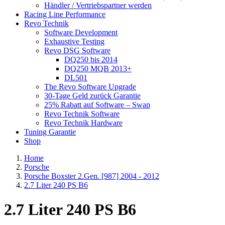
Händler / Vertriebspartner werden
Racing Line Performance
Revo Technik
Software Development
Exhaustive Testing
Revo DSG Software
DQ250 bis 2014
DQ250 MQB 2013+
DL501
The Revo Software Upgrade
30-Tage Geld zurück Garantie
25% Rabatt auf Software – Swap
Revo Technik Software
Revo Technik Hardware
Tuning Garantie
Shop
Home
Porsche
Porsche Boxster 2.Gen. [987] 2004 - 2012
2.7 Liter 240 PS B6
2.7 Liter 240 PS B6