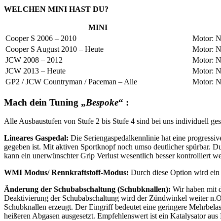
WELCHEN MINI HAST DU?
MINI
Cooper S 2006 – 2010
Motor: N
Cooper S August 2010 – Heute
Motor: 
JCW 2008 – 2012
Motor: N
JCW 2013 – Heute
Motor: N
GP2 / JCW Countryman / Paceman – Alle
Motor: N
Mach dein Tuning „
Bespoke
“ :
Alle Ausbaustufen von Stufe 2 bis Stufe 4 sind bei uns individuell ge
Lineares Gaspedal:
Die Seriengaspedalkennlinie hat eine progressiv
gegeben ist. Mit aktiven Sportknopf noch umso deutlicher spürbar. D
kann ein unerwünschter Grip Verlust wesentlich besser kontrolliert w
WMI Modus/ Rennkraftstoff-Modus:
Durch diese Option wird ein
Änderung der Schubabschaltung (Schubknallen):
Wir haben mit 
Deaktivierung der Schubabschaltung wird der Zündwinkel weiter n.OT
Schubknallen erzeugt. Der Eingriff bedeutet eine geringere Mehrbelas
heißeren Abgasen ausgesetzt. Empfehlenswert ist ein Katalysator au