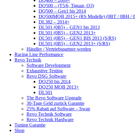
DQ400 – 2009+
DQ500 – (T5/6, Tiguan, Q3)
DQ500 – Gen1 bis 2014
DQ500MQB 2015+ (RS Modelle) (0BT / 0BH / 
DL382 – 2014+
DL501 (0B5) – GEN1 bis 2013
DL501 (0B5) – GEN2 2013+
DL501 (0B5) – GEN1 BIS 2013 (S/RS)
DL501 (0B5) – GEN2 2013+ (S/RS)
Händler / Vertriebspartner werden
Racing Line Performance
Revo Technik
Software Development
Exhaustive Testing
Revo DSG Software
DQ250 bis 2014
DQ250 MQB 2013+
DL501
The Revo Software Upgrade
30-Tage Geld zurück Garantie
25% Rabatt auf Software – Swap
Revo Technik Software
Revo Technik Hardware
Tuning Garantie
Shop