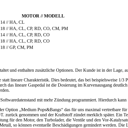
MOTOR // MODELL
14 // HA, CL
N18 // HA, CL, CP, RD, CO, CM, PM
14 // HA, CL, CP, RD, CO
18 // HA, CL, CP, RD, CO
18 // GP, CM, PM
staltet und enthalten zusätzliche Optionen. Der Kunde ist in der Lage, 
e statt lineare Charakteristik. Dies bedeutet, das bei beispielsweise 
urch das lineare Gaspedal ist die Dosierung im Kurvenausgang deutlich
erden.
 Softwaredatenstand mit mehr Zündung programmiert. Hierdurch kann 
der Option „Medium Pops&Bangs“ das für uns maximal vertretbare für 
. zurück genommen und der Kraftstoff zündet merklich später. Ein Teil
tung für den Motor, den Turbolader, die Ventile und den Vor-Katalysat
s Metall, so können eventuelle Beschädigungen gemindert werden. Die 