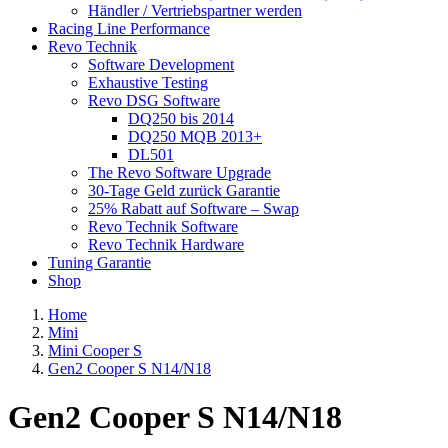
Händler / Vertriebspartner werden
Racing Line Performance
Revo Technik
Software Development
Exhaustive Testing
Revo DSG Software
DQ250 bis 2014
DQ250 MQB 2013+
DL501
The Revo Software Upgrade
30-Tage Geld zurück Garantie
25% Rabatt auf Software – Swap
Revo Technik Software
Revo Technik Hardware
Tuning Garantie
Shop
Home
Mini
Mini Cooper S
Gen2 Cooper S N14/N18
Gen2 Cooper S N14/N18