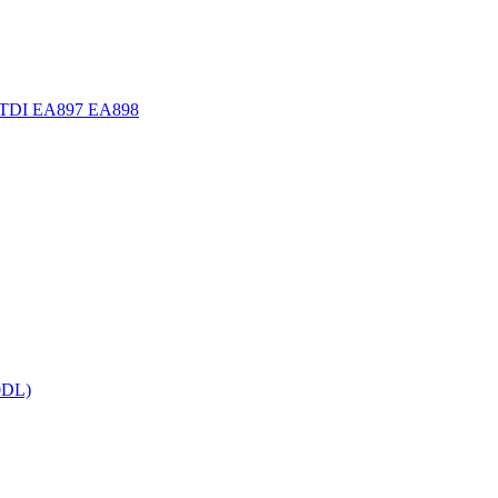
.0 TDI EA897 EA898
0DL)