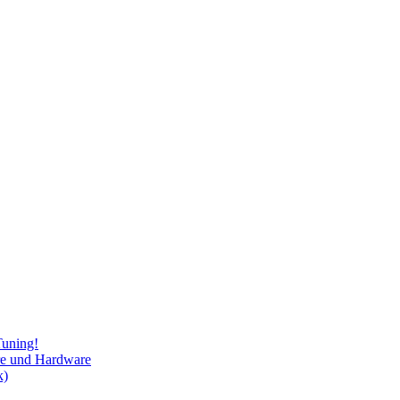
Tuning!
re und Hardware
k)