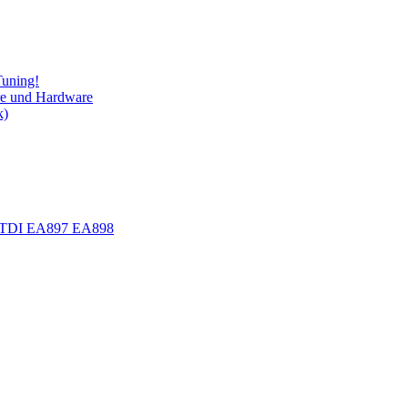
Tuning!
re und Hardware
k)
.0 TDI EA897 EA898