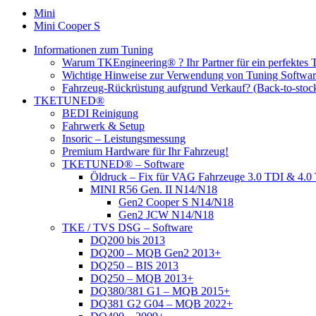
Mini
Mini Cooper S
Informationen zum Tuning
Warum TKEngineering® ? Ihr Partner für ein perfektes 
Wichtige Hinweise zur Verwendung von Tuning Softwa
Fahrzeug-Rückrüstung aufgrund Verkauf? (Back-to-stoc
TKETUNED®
BEDI Reinigung
Fahrwerk & Setup
Insoric – Leistungsmessung
Premium Hardware für Ihr Fahrzeug!
TKETUNED® – Software
Öldruck – Fix für VAG Fahrzeuge 3.0 TDI & 4
MINI R56 Gen. II N14/N18
Gen2 Cooper S N14/N18
Gen2 JCW N14/N18
TKE / TVS DSG – Software
DQ200 bis 2013
DQ200 – MQB Gen2 2013+
DQ250 – BIS 2013
DQ250 – MQB 2013+
DQ380/381 G1 – MQB 2015+
DQ381 G2 G04 – MQB 2022+