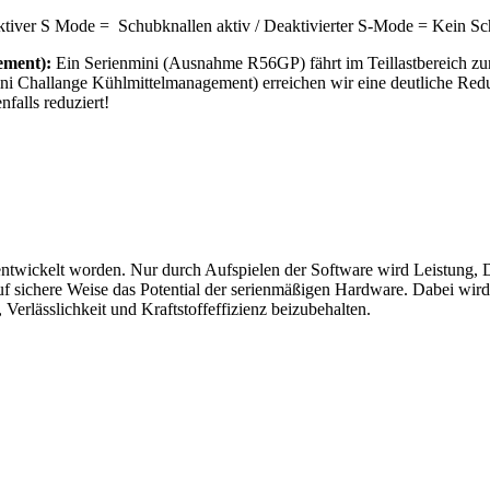
, aktiver S Mode = Schubknallen aktiv / Deaktivierter S-Mode = Kein Sc
ement):
Ein Serienmini (Ausnahme R56GP) fährt im Teillastbereich zu
 Challange Kühlmittelmanagement) erreichen wir eine deutliche Redu
falls reduziert!
entwickelt worden. Nur durch Aufspielen der Software wird Leistung, 
f sichere Weise das Potential der serienmäßigen Hardware. Dabei wird
Verlässlichkeit und Kraftstoffeffizienz beizubehalten.