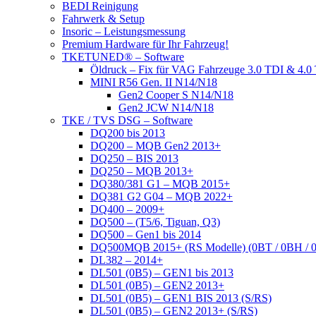
BEDI Reinigung
Fahrwerk & Setup
Insoric – Leistungsmessung
Premium Hardware für Ihr Fahrzeug!
TKETUNED® – Software
Öldruck – Fix für VAG Fahrzeuge 3.0 TDI & 4
MINI R56 Gen. II N14/N18
Gen2 Cooper S N14/N18
Gen2 JCW N14/N18
TKE / TVS DSG – Software
DQ200 bis 2013
DQ200 – MQB Gen2 2013+
DQ250 – BIS 2013
DQ250 – MQB 2013+
DQ380/381 G1 – MQB 2015+
DQ381 G2 G04 – MQB 2022+
DQ400 – 2009+
DQ500 – (T5/6, Tiguan, Q3)
DQ500 – Gen1 bis 2014
DQ500MQB 2015+ (RS Modelle) (0BT / 0BH / 
DL382 – 2014+
DL501 (0B5) – GEN1 bis 2013
DL501 (0B5) – GEN2 2013+
DL501 (0B5) – GEN1 BIS 2013 (S/RS)
DL501 (0B5) – GEN2 2013+ (S/RS)