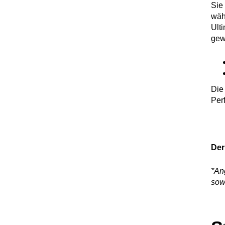
Sie
wäh
Ult
gewö
Die
Per
Der
*Ang
sow