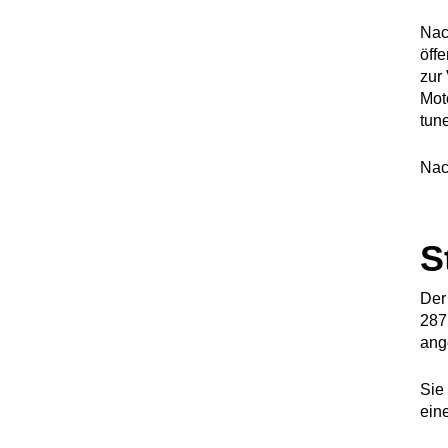
Nac
öff
zur
Mot
tun
Nac
S
Der
287
ang
Sie
ein