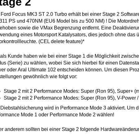
tage 2
 Ford Focus MK3 ST 2.0 Turbo erhält bei einer Stage 2 Softwar
 311 PS und 470NM (EU6 Model bis zu 500 NM) ! Die Motordre
ehoben sowie die VMax Begrenzung entfernt. Eine Deaktivierung
wendung eines Motorsport Katalysators, dies jedoch ohne das ü
rkontrollleuchte. (CEL delete feature)*
 als Kunde haben wie bei einer Stage 1 die Möglichkeit zwisc
us (Serie) zu wählen, wobei Sie sich hierbei für einen Datensta
er oder Aral Ultimate 102 entscheiden können. Um diesen Proz
tellungen gewöhnlich wie folgt vor:
Stage 2 mit 2 Performance Modes: Super (Ron 95), Super+ (m
Stage 2 mit 2 Performance Modes: Super (Ron 95), V-Power / 
 Diebstahlsicherung wird in Performance Mode 3 aktiviert. Um di
formance Mode 1 oder Performance Mode 2 wählen!
er anderem sollten bei einer Stage 2 folgende Hardwareände