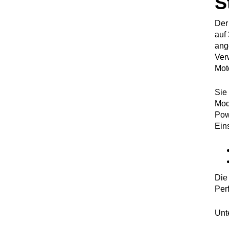
S
Der
auf
ang
Ver
Moto
Sie
Mod
Pow
Eins
Die
Per
Unt