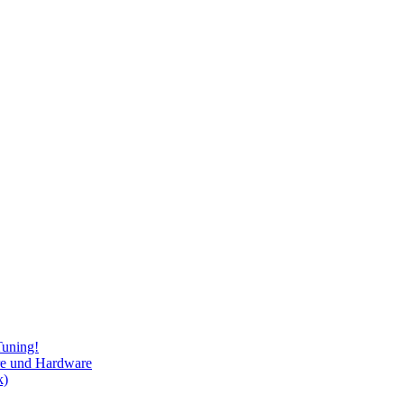
Tuning!
re und Hardware
k)