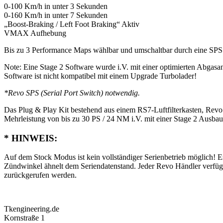
0-100 Km/h in unter 3 Sekunden
0-160 Km/h in unter 7 Sekunden
„Boost-Braking / Left Foot Braking“ Aktiv
VMAX Aufhebung
Bis zu 3 Performance Maps wählbar und umschaltbar durch eine SPS
Note: Eine Stage 2 Software wurde i.V. mit einer optimierten Abgasan
Software ist nicht kompatibel mit einem Upgrade Turbolader!
*Revo SPS (Serial Port Switch) notwendig.
Das Plug & Play Kit bestehend aus einem RS7-Luftfilterkasten, Revo
Mehrleistung von bis zu 30 PS / 24 NM i.V. mit einer Stage 2 Ausbaus
* HINWEIS:
Auf dem Stock Modus ist kein vollständiger Serienbetrieb möglich! Es
Zündwinkel ähnelt dem Seriendatenstand. Jeder Revo Händler verfügt ü
zurückgerufen werden.
Tkengineering.de
Kornstraße 1