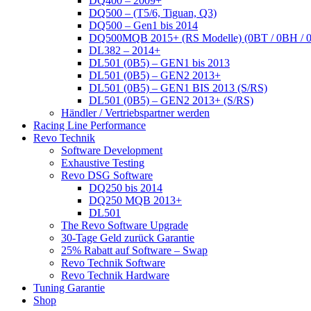
DQ400 – 2009+
DQ500 – (T5/6, Tiguan, Q3)
DQ500 – Gen1 bis 2014
DQ500MQB 2015+ (RS Modelle) (0BT / 0BH / 
DL382 – 2014+
DL501 (0B5) – GEN1 bis 2013
DL501 (0B5) – GEN2 2013+
DL501 (0B5) – GEN1 BIS 2013 (S/RS)
DL501 (0B5) – GEN2 2013+ (S/RS)
Händler / Vertriebspartner werden
Racing Line Performance
Revo Technik
Software Development
Exhaustive Testing
Revo DSG Software
DQ250 bis 2014
DQ250 MQB 2013+
DL501
The Revo Software Upgrade
30-Tage Geld zurück Garantie
25% Rabatt auf Software – Swap
Revo Technik Software
Revo Technik Hardware
Tuning Garantie
Shop