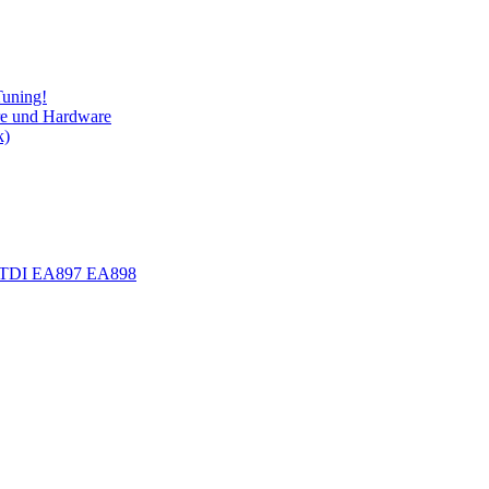
Tuning!
re und Hardware
k)
.0 TDI EA897 EA898