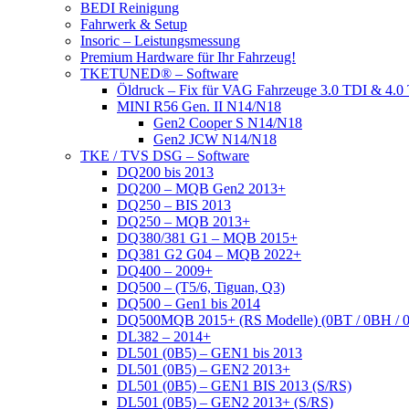
BEDI Reinigung
Fahrwerk & Setup
Insoric – Leistungsmessung
Premium Hardware für Ihr Fahrzeug!
TKETUNED® – Software
Öldruck – Fix für VAG Fahrzeuge 3.0 TDI & 4
MINI R56 Gen. II N14/N18
Gen2 Cooper S N14/N18
Gen2 JCW N14/N18
TKE / TVS DSG – Software
DQ200 bis 2013
DQ200 – MQB Gen2 2013+
DQ250 – BIS 2013
DQ250 – MQB 2013+
DQ380/381 G1 – MQB 2015+
DQ381 G2 G04 – MQB 2022+
DQ400 – 2009+
DQ500 – (T5/6, Tiguan, Q3)
DQ500 – Gen1 bis 2014
DQ500MQB 2015+ (RS Modelle) (0BT / 0BH / 
DL382 – 2014+
DL501 (0B5) – GEN1 bis 2013
DL501 (0B5) – GEN2 2013+
DL501 (0B5) – GEN1 BIS 2013 (S/RS)
DL501 (0B5) – GEN2 2013+ (S/RS)