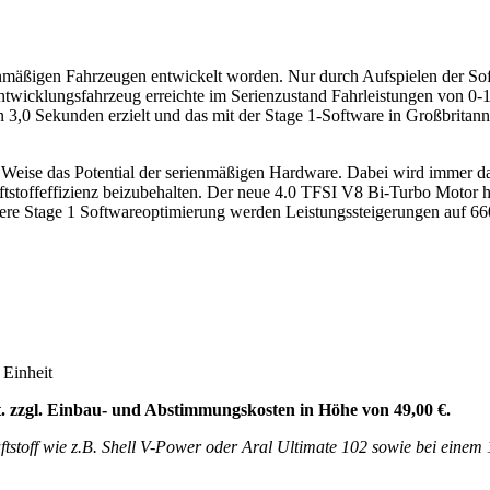
enmäßigen Fahrzeugen entwickelt worden. Nur durch Aufspielen der S
ntwicklungsfahrzeug erreichte im Serienzustand Fahrleistungen von 0
3,0 Sekunden erzielt und das mit der Stage 1-Software in Großbritann
Weise das Potential der serienmäßigen Hardware. Dabei wird immer dar
aftstoffeffizienz beizubehalten. Der neue 4.0 TFSI V8 Bi-Turbo Motor h
sere Stage 1 Softwareoptimierung werden Leistungssteigerungen auf 
 Einheit
St. zzgl. Einbau- und Abstimmungskosten in Höhe von 49,00 €.
tstoff wie z.B. Shell V-Power oder Aral Ultimate 102 sowie bei eine