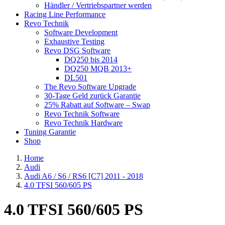
Händler / Vertriebspartner werden
Racing Line Performance
Revo Technik
Software Development
Exhaustive Testing
Revo DSG Software
DQ250 bis 2014
DQ250 MQB 2013+
DL501
The Revo Software Upgrade
30-Tage Geld zurück Garantie
25% Rabatt auf Software – Swap
Revo Technik Software
Revo Technik Hardware
Tuning Garantie
Shop
Home
Audi
Audi A6 / S6 / RS6 [C7] 2011 - 2018
4.0 TFSI 560/605 PS
4.0 TFSI 560/605 PS