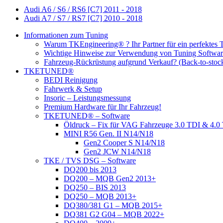
Audi A6 / S6 / RS6 [C7] 2011 - 2018
Audi A7 / S7 / RS7 [C7] 2010 - 2018
Informationen zum Tuning
Warum TKEngineering® ? Ihr Partner für ein perfektes 
Wichtige Hinweise zur Verwendung von Tuning Softwa
Fahrzeug-Rückrüstung aufgrund Verkauf? (Back-to-stoc
TKETUNED®
BEDI Reinigung
Fahrwerk & Setup
Insoric – Leistungsmessung
Premium Hardware für Ihr Fahrzeug!
TKETUNED® – Software
Öldruck – Fix für VAG Fahrzeuge 3.0 TDI & 4
MINI R56 Gen. II N14/N18
Gen2 Cooper S N14/N18
Gen2 JCW N14/N18
TKE / TVS DSG – Software
DQ200 bis 2013
DQ200 – MQB Gen2 2013+
DQ250 – BIS 2013
DQ250 – MQB 2013+
DQ380/381 G1 – MQB 2015+
DQ381 G2 G04 – MQB 2022+