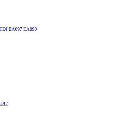
.0 TDI EA897 EA898
0DL)